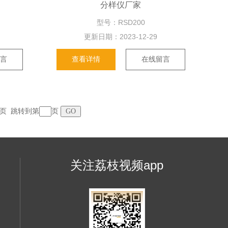
分样仪厂家
型号：RSD200
更新日期：
2023-12-29
留言
查看详情
在线留言
 末页 跳转到第
页
关注荔枝视频app