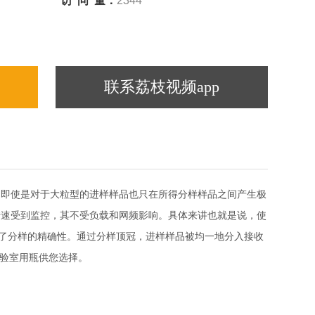
访 问 量：
2344
联系荔枝视频app
证了即使是对于大粒型的进样样品也只在所得分样样品之间产生极
速受到监控，其不受负载和网频影响。具体来讲也就是说，使
样的精确性。通过分样顶冠，进样样品被均一地分入接收
实验室用瓶供您选择。