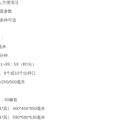
品,方便清洁
设置参数
积多种可选
：
毫米
/分钟
1~99：59（时/分）
、8个或10个出样口
250/500毫升
瓦
，50赫兹
高） 460*456*850毫米
高） 590*590*630毫米