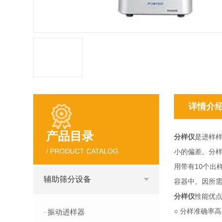
详情介
产品目录
分样仪
是进样样
/ PRODUCT CATALOG
小的偏差。分
用带有10个出样
辅助筛分设备
容器中。
分样仪
性能优点
○ 分样准确
振动进样器