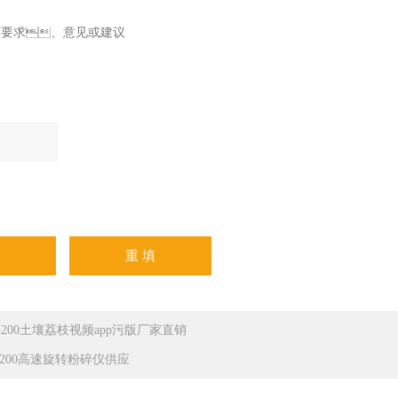
果（填写阿
：三加四
G200土壤荔枝视频app污版厂家直销
M200高速旋转粉碎仪供应