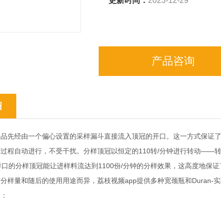
更新时间：
2023-12-29
产品咨询
绍
品先经由一个偏心设置的采样漏斗直接流入顶冠的开口。这一方式保
样过程自动进行，不受干扰。分样顶冠以恒定的110转/分钟进行转动——转
口的分样顶冠能让进样料流达到1100份/分钟的分样效果，这高度地保证了分
因所需分样量和随后的使用用途而异，荔枝视频app提供多种宽颈瓶和Duran-
：
率高