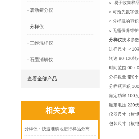
○ 易于收集样
震动筛分仪
○ 可预先数字
○ 分样瓶的容
分样仪
○ 无需保养维护
分样仪
技术参数
三维混样仪
进样尺寸 ＜10
转速 80-120转
石墨消解仪
时间范围 00：0
分样数量 带6个
查看全部产品
分样瓶容积 100/
额定功率 100
额定电压 220伏
相关文章
仪器尺寸（横*纵*
包装尺寸（横*纵*
分样仪：快速准确地进行样品分离