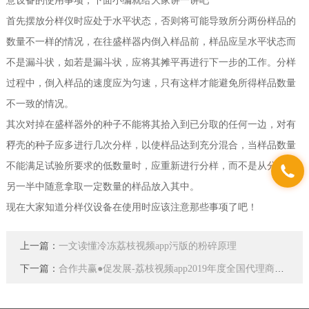
意设备的使用事项，下面小编就给大家讲一讲吧
首先摆放分样仪时应处于水平状态，否则将可能导致所分两份样品的
数量不一样的情况，在往盛样器内倒入样品前，样品应呈水平状态而
不是漏斗状，如若是漏斗状，应将其摊平再进行下一步的工作。分样
过程中，倒入样品的速度应为匀速，只有这样才能避免所得样品数量
不一致的情况。
其次对掉在盛样器外的种子不能将其拾入到已分取的任何一边，对有
稃壳的种子应多进行几次分样，以使样品达到充分混合，当样品数量
不能满足试验所要求的低数量时，应重新进行分样，而不是从分取的
另一半中随意拿取一定数量的样品放入其中。
现在大家知道分样仪设备在使用时应该注意那些事项了吧！
上一篇：
一文读懂冷冻荔枝视频app污版的粉碎原理
下一篇：
合作共赢●促发展-荔枝视频app2019年度全国代理商大会圆满落幕