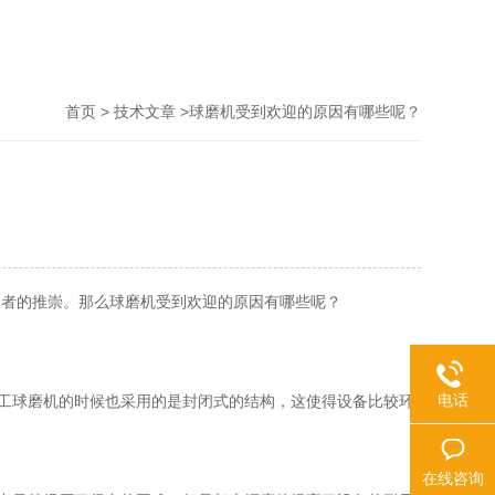
>
>球磨机受到欢迎的原因有哪些呢？
首页
技术文章
推崇。那么球磨机受到欢迎的原因有哪些呢？
电话
工球磨机的时候也采用的是封闭式的结构，这使得设备比较环
在线咨询