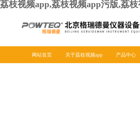
荔枝视频app,荔枝视频app污版,
网站首页
关于荔枝视频app
产品中心