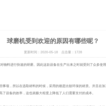
球磨机受到欢迎的原因有哪些呢？
更新时间：2020-05-18 点击量：
1728
物料进行快速的研磨。因此这款设备在生产出来之时就受到了众多使用者的
，所以在选取材料的时候，采用的都是比较环保的材质。并且在加
设备的效率，这也就极大程度上降低了人们需要支付的成本。