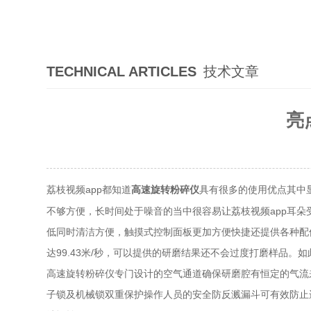
TECHNICAL ARTICLES
技术文章
亮
荔枝视频app都知道
具有很多的使用优点其中显著
高速旋转粉碎仪
不够方便，长时间处于噪音的当中很容易让荔枝视频app耳
低同时清洁方便，触摸式控制面板更加方便快捷还提供各种配件
达99.43米/秒，可以提供的研磨结果还不会过度打磨样品。如
高速旋转粉碎仪专门设计的空气通道确保研磨腔有恒定的气流来对
子锁及机械锁双重保护操作人员的安全防反溅漏斗可有效防止进料堵塞现