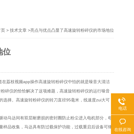
>
>亮点与优点凸显了高速旋转粉碎仪的市场地位
首页
技术文章
地位
家都知道在荔枝视频app操作高速旋转粉碎仪中怕的就是噪音大清洁
转粉碎仪的恰恰解决了这项难题，高速旋转粉碎仪的运行噪音
。高速旋转粉碎仪的转刀直径95毫米，线速度zui大可
电话
驱动马达间有双层耐磨损的密封圈防止粉尘进入电机部分，电
样品收集，马达具有防过载保护功能，过载重启后设备可继
在线咨询